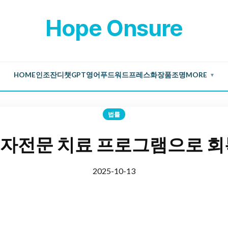
Hope Onsure
HOME
인조잔디
챗GPT
영어
푸드
워드프레스
화장품
조명
MORE
▼
법률
자전문 치료 프로그램으로 회
2025-10-13