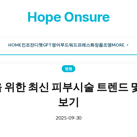
Hope Onsure
HOME
인조잔디
챗GPT
영어
푸드
워드프레스
화장품
조명
MORE
▼
병원
위한 최신 피부시술 트렌드 및
보기
2025-09-30