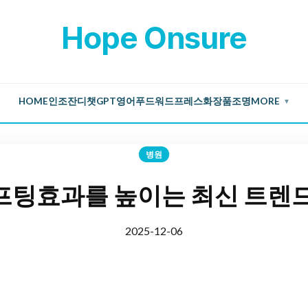
Hope Onsure
HOME
인조잔디
챗GPT
영어
푸드
워드프레스
화장품
조명
MORE
▼
병원
팅효과를 높이는 최신 트렌
2025-12-06