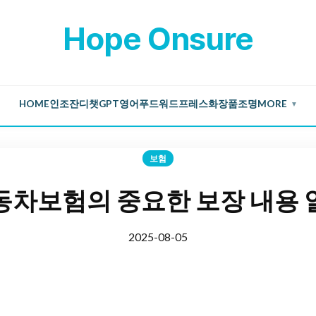
Hope Onsure
HOME
인조잔디
챗GPT
영어
푸드
워드프레스
화장품
조명
MORE
▼
보험
차보험의 중요한 보장 내용
2025-08-05