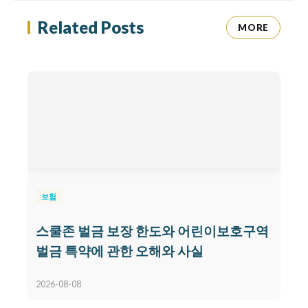
Related Posts
MORE
보험
스쿨존 벌금 보장 한도와 어린이보호구역
벌금 특약에 관한 오해와 사실
2026-08-08