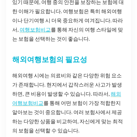
있기 때문에, 여행 중의 안전을 보장하는 보험에 대
한 이해가 필요합니다. 여행보험은 특히 해외여행
이나 단기여행 시 더욱 중요하게 여겨집니다. 따라
서,
여행보험비교
를 통해 자신의 여행 스타일에 맞
는 보험을 선택하는 것이 좋습니다.
해외여행보험의 필요성
해외여행 시에는 의료비와 같은 다양한 위험 요소
가 존재합니다. 현지에서 갑작스러운 사고가 발생
하면, 큰 비용이 발생할 수 있습니다. 따라서,
해외
여행보험비교
를 통해 어떤 보험이 가장 적합한지
알아보는 것이 중요합니다. 여러 보험사에서 제공
하는 다양한 상품을 비교하여, 자신에게 맞는 최적
의 보험을 선택할 수 있습니다.