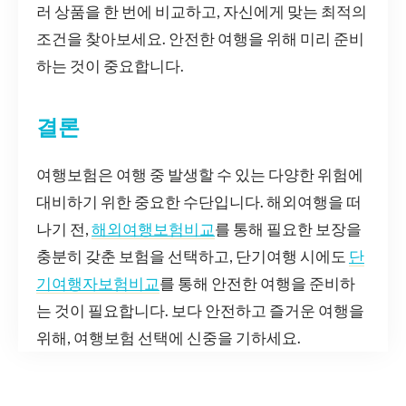
러 상품을 한 번에 비교하고, 자신에게 맞는 최적의
조건을 찾아보세요. 안전한 여행을 위해 미리 준비
하는 것이 중요합니다.
결론
여행보험은 여행 중 발생할 수 있는 다양한 위험에
대비하기 위한 중요한 수단입니다. 해외여행을 떠
나기 전,
해외여행보험비교
를 통해 필요한 보장을
충분히 갖춘 보험을 선택하고, 단기여행 시에도
단
기여행자보험비교
를 통해 안전한 여행을 준비하
는 것이 필요합니다. 보다 안전하고 즐거운 여행을
위해, 여행보험 선택에 신중을 기하세요.