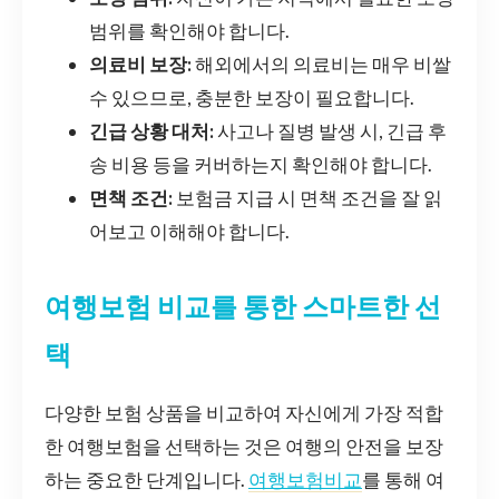
범위를 확인해야 합니다.
의료비 보장:
해외에서의 의료비는 매우 비쌀
수 있으므로, 충분한 보장이 필요합니다.
긴급 상황 대처:
사고나 질병 발생 시, 긴급 후
송 비용 등을 커버하는지 확인해야 합니다.
면책 조건:
보험금 지급 시 면책 조건을 잘 읽
어보고 이해해야 합니다.
여행보험 비교를 통한 스마트한 선
택
다양한 보험 상품을 비교하여 자신에게 가장 적합
한 여행보험을 선택하는 것은 여행의 안전을 보장
하는 중요한 단계입니다.
여행보험비교
를 통해 여