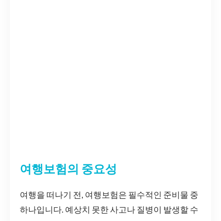
여행보험의 중요성
여행을 떠나기 전, 여행보험은 필수적인 준비물 중
하나입니다. 예상치 못한 사고나 질병이 발생할 수