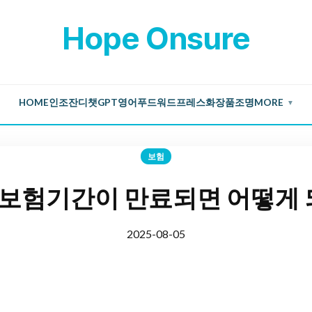
Hope Onsure
HOME
인조잔디
챗GPT
영어
푸드
워드프레스
화장품
조명
MORE
▼
보험
보험기간이 만료되면 어떻게 
2025-08-05