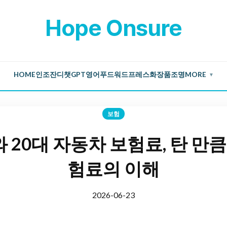
Hope Onsure
HOME
인조잔디
챗GPT
영어
푸드
워드프레스
화장품
조명
MORE
▼
보험
20대 자동차 보험료, 탄 만큼
험료의 이해
2026-06-23