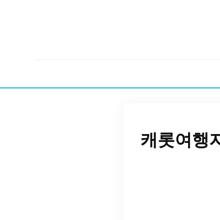
캐롯여행자