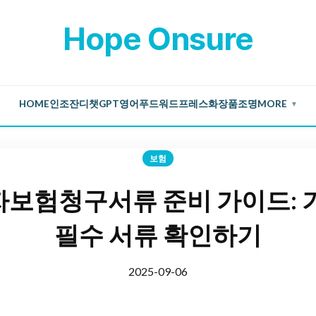
Hope Onsure
HOME
인조잔디
챗GPT
영어
푸드
워드프레스
화장품
조명
MORE
▼
보험
보험청구서류 준비 가이드: 
필수 서류 확인하기
2025-09-06