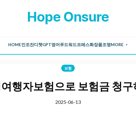
Hope Onsure
HOME
인조잔디
챗GPT
영어
푸드
워드프레스
화장품
조명
MORE
▼
보험
여행자보험으로 보험금 청구
2025-06-13