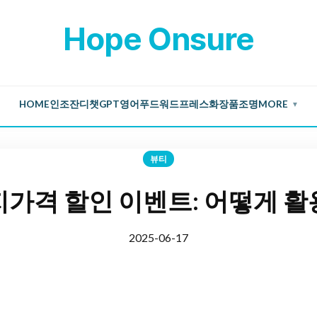
Hope Onsure
HOME
인조잔디
챗GPT
영어
푸드
워드프레스
화장품
조명
MORE
▼
뷰티
가격 할인 이벤트: 어떻게 
2025-06-17