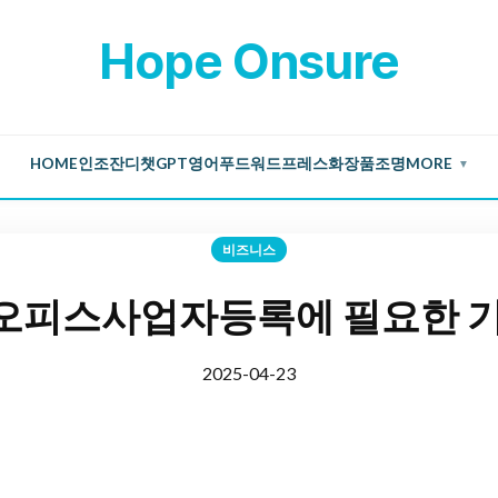
Hope Onsure
HOME
인조잔디
챗GPT
영어
푸드
워드프레스
화장품
조명
MORE
▼
비즈니스
오피스사업자등록에 필요한 기
2025-04-23