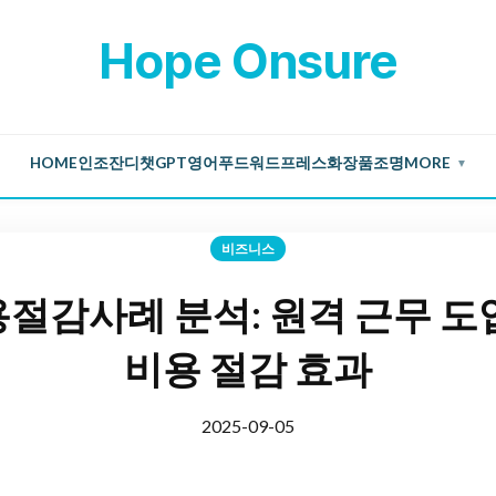
Hope Onsure
HOME
인조잔디
챗GPT
영어
푸드
워드프레스
화장품
조명
MORE
▼
비즈니스
절감사례 분석: 원격 근무 도
비용 절감 효과
2025-09-05