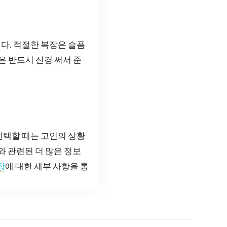
다. 적절한 복장은 슬픔
은 반드시 신경 써서 준
선택할 때는 고인의 상황
와 관련된 더 많은 정보
장
에 대한 세부 사항을 통