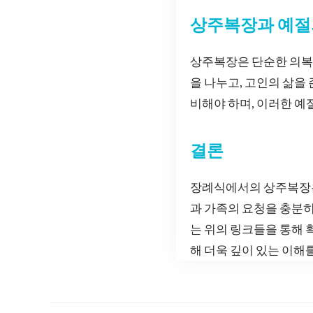
상주복장과 예절
상주복장은 단순한 의복
을 나누고, 고인의 삶을
비해야 하며, 이러한 예
결론
장례식에서의 상주복장은
과 가족의 요청을 충분히
는 위의 링크들을 통해 
해 더욱 깊이 있는 이해