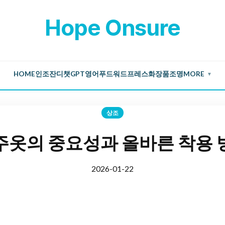
Hope Onsure
HOME
인조잔디
챗GPT
영어
푸드
워드프레스
화장품
조명
MORE
▼
상조
주옷의 중요성과 올바른 착용 
2026-01-22