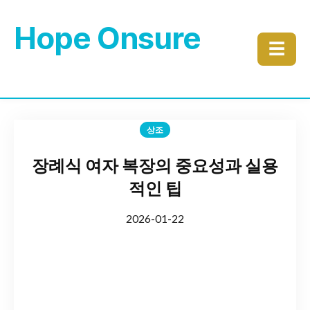
Hope Onsure
☰
상조
장례식 여자 복장의 중요성과 실용
적인 팁
2026-01-22