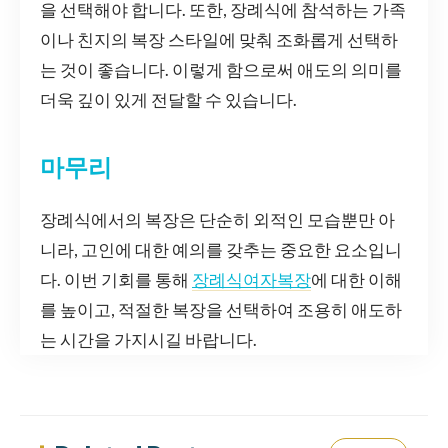
을 선택해야 합니다. 또한, 장례식에 참석하는 가족
이나 친지의 복장 스타일에 맞춰 조화롭게 선택하
는 것이 좋습니다. 이렇게 함으로써 애도의 의미를
더욱 깊이 있게 전달할 수 있습니다.
마무리
장례식에서의 복장은 단순히 외적인 모습뿐만 아
니라, 고인에 대한 예의를 갖추는 중요한 요소입니
다. 이번 기회를 통해
장례식여자복장
에 대한 이해
를 높이고, 적절한 복장을 선택하여 조용히 애도하
는 시간을 가지시길 바랍니다.