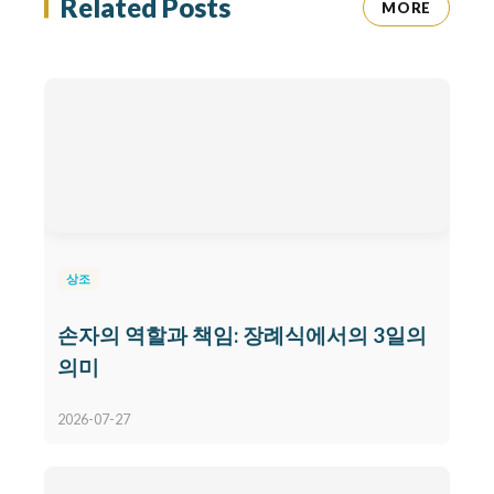
Related Posts
MORE
상조
손자의 역할과 책임: 장례식에서의 3일의
의미
2026-07-27