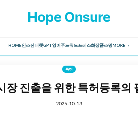
Hope Onsure
HOME
인조잔디
챗GPT
영어
푸드
워드프레스
화장품
조명
MORE
▼
특허
시장 진출을 위한 특허등록의
2025-10-13