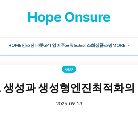
Hope Onsure
HOME
인조잔디
챗GPT
영어
푸드
워드프레스
화장품
조명
MORE
▼
GEO
 생성과 생성형엔진최적화의
2025-09-13